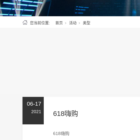
您当前位置:
首页
活动
类型
06-17
2021
618嗨购
618嗨购