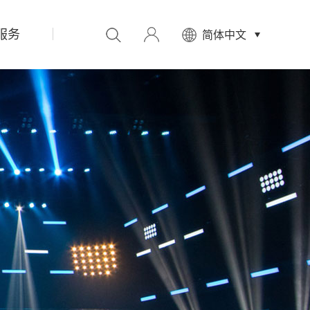
服务
先
简体中文
设
置
数
据