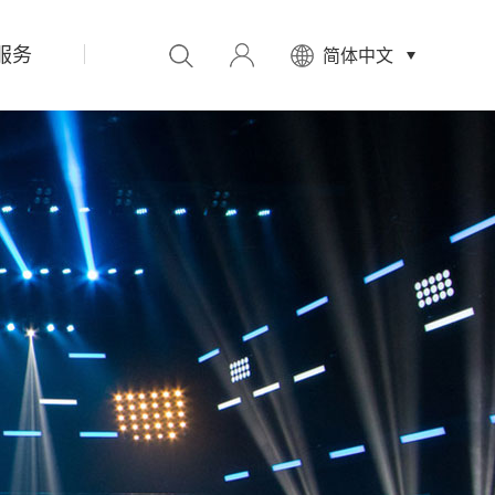
服务
先
简体中文
设
置
数
据