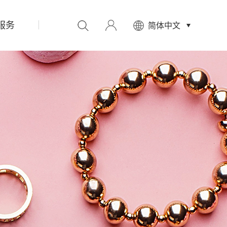
服务
先
简体中文
设
置
数
据