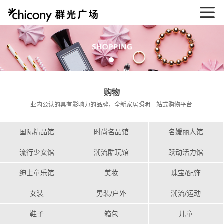
购物
业内公认的具有影响力的品牌，全新家居照明一站式购物平台
国际精品馆
时尚名品馆
名媛丽人馆
流行少女馆
潮流酷玩馆
跃动活力馆
绅士童乐馆
美妆
珠宝/配饰
女装
男装/户外
潮流/运动
鞋子
箱包
儿童