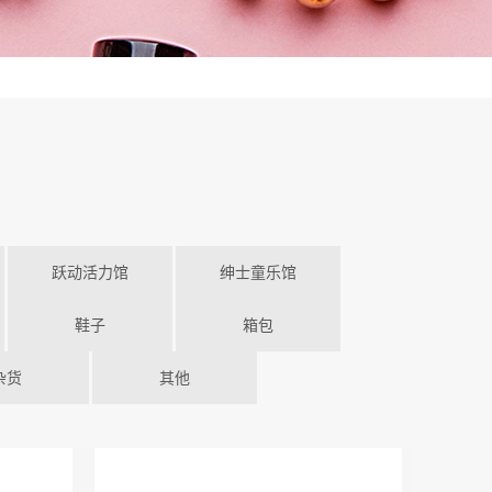
跃动活力馆
绅士童乐馆
鞋子
箱包
杂货
其他