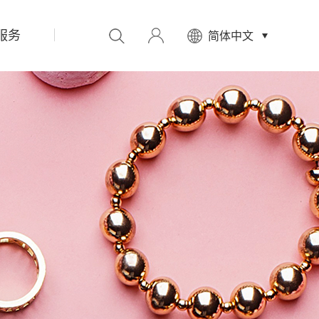
服务
先
简体中文
设
置
数
据